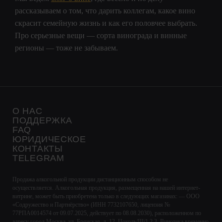
рассказываем о том, что дарить коллегам, какое вино
скрасит семейную жизнь и как его половчее выбрать.
Про серьезные вещи — сорта винограда и винные
регионы — тоже не забываем.
О НАС
ПОДДЕРЖКА
FAQ
ЮРИДИЧЕСКОЕ
КОНТАКТЫ
TELEGRAM
Продажа алкогольной продукции дистанционным способом не
осуществляется. Алкогольная продукция, размещенная на нашей интернет-
витрине, может быть приобретена только в следующих магазинах: — ООО
«Содружество и Партнёрство» (ИНН 7732107650, лицензия №
77РПА0014574 от 09.07.2025, действует по 08.08.2030), расположенном по
адресу город Москва, ул. Брянская, д. 12, Цоколь/III/1,2,3. Винотека временно